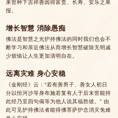
来世种下吉祥善因得富贵、长寿、安乐之果
报。
增长智慧 消除愚痴
佛法是智慧之光护持佛法的同时我们也会不
断学习和亲近佛法从而增长智慧破除无明减
少烦恼让人生更加清明自在。
远离灾难 身心安稳
《金刚经》云：“若有善男子、善女人初日
分以恒河沙等身布施若复有人于后末世能持
此经乃至四句偈等为他人说其福胜彼。” 由
此可见护持佛法者能得佛菩萨护念消灾免难