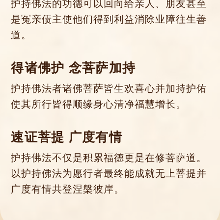
护持佛法的功德可以回向给亲人、朋友甚至
是冤亲债主使他们得到利益消除业障往生善
道。
得诸佛护 念菩萨加持
护持佛法者诸佛菩萨皆生欢喜心并加持护佑
使其所行皆得顺缘身心清净福慧增长。
速证菩提 广度有情
护持佛法不仅是积累福德更是在修菩萨道。
以护持佛法为愿行者最终能成就无上菩提并
广度有情共登涅槃彼岸。