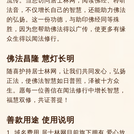
流传。当您访问居士林网，阅读佛经、聆听
法音，不仅增长自己的智慧，还能助力佛法
的弘扬。这一份功德，与助印佛经同等殊
胜，因为您帮助佛法得以广传，使更多有缘
众生得以闻法修行。
佛法昌隆 慧灯长明
随喜护持居士林网，让我们共同发心，弘扬
正法，使佛法智慧如日普照，泽被十方众
生。愿每一位善信在闻法修行中增长智慧，
福慧双修，共证菩提！
善款用途 使用说明
1. 域名费用 居士林网目前旗下拥有 爱心放